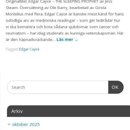
Originaltitel: Edgar Cayce – THE SLEEPING PROPHET av Jess
Stearn. Översättning av Ole Barry, bearbetad av Gösta
Montelius med flera. Edgar Cayce är kanske mest känd för hans
odödliga arv av medicinska readingar – som ger ledtrådar hur
vi ska bemästra och bota sådana sjukdomar som cancer och
reumatism – har idag studerats av kunniga vetenskapsmän. Här
är den häpnadsväckande…
Läs mer
→
Tagged
Edgar Cayce
OK
Arkiv
oktober 2025