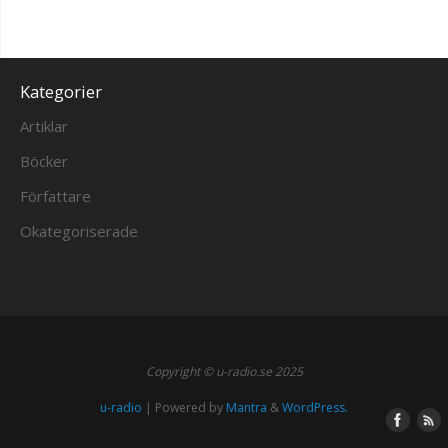
Kategorier
Artiklar
Böcker
Författare
Okategoriserade
Copyright © u-radio.se 2025
u-radio
| Powered by
Mantra
&
WordPress.